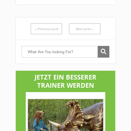
←Previous post
Next post→
JETZT EIN BESSERER
TRAINER WERDEN