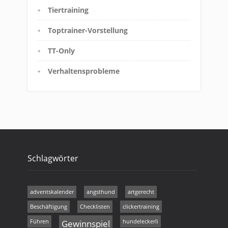
Tiertraining
Toptrainer-Vorstellung
TT-Only
Verhaltensprobleme
Schlagwörter
adventskalender
angsthund
artgerecht
Beschäftigung
Checklisten
clickertraining
Führen
Gewinnspiel
hundeleckerli