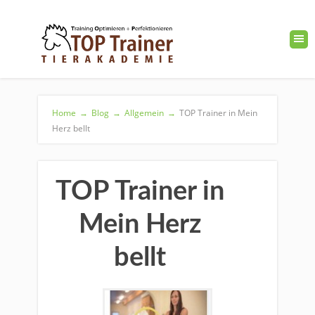
Home
→
Blog
→
Allgemein
→
TOP Trainer in Mein
Herz bellt
TOP Trainer in
Mein Herz
bellt