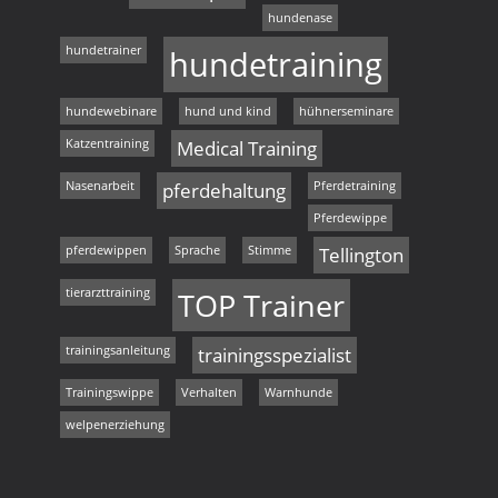
hundenase
hundetrainer
hundetraining
hundewebinare
hund und kind
hühnerseminare
Katzentraining
Medical Training
Nasenarbeit
pferdehaltung
Pferdetraining
Pferdewippe
pferdewippen
Sprache
Stimme
Tellington
tierarzttraining
TOP Trainer
trainingsanleitung
trainingsspezialist
Trainingswippe
Verhalten
Warnhunde
welpenerziehung