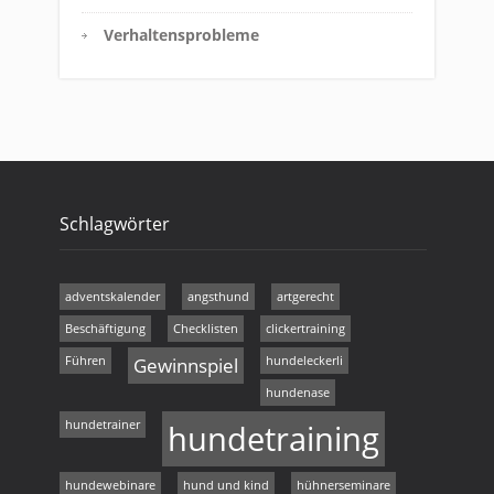
Verhaltensprobleme
Schlagwörter
adventskalender
angsthund
artgerecht
Beschäftigung
Checklisten
clickertraining
Führen
Gewinnspiel
hundeleckerli
hundenase
hundetrainer
hundetraining
hundewebinare
hund und kind
hühnerseminare