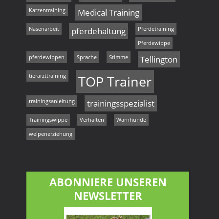
Katzentraining
Medical Training
Nasenarbeit
pferdehaltung
Pferdetraining
Pferdewippe
pferdewippen
Sprache
Stimme
Tellington
tierarzttraining
TOP Trainer
trainingsanleitung
trainingsspezialist
Trainingswippe
Verhalten
Warnhunde
welpenerziehung
ABONNIERE UNSEREN
NEWSLETTER