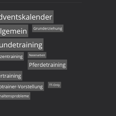
dventskalender
llgemein
Grunderziehung
undetraining
zentraining
Nasenarbeit
Pferdetraining
ertraining
ptrainer-Vorstellung
TT-Only
haltensprobleme