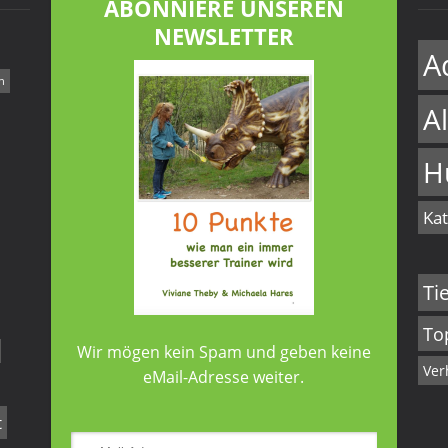
ABONNIERE UNSEREN
NEWSLETTER
A
n
A
H
Kat
Ti
To
Wir mögen kein Spam und geben keine
Ver
eMail-Adresse weiter.
t