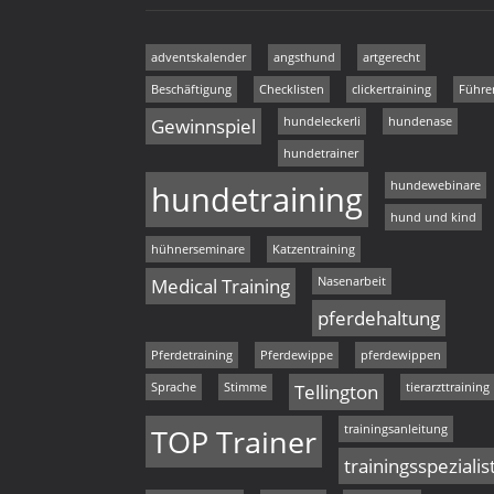
adventskalender
angsthund
artgerecht
Beschäftigung
Checklisten
clickertraining
Führe
Gewinnspiel
hundeleckerli
hundenase
hundetrainer
hundetraining
hundewebinare
hund und kind
hühnerseminare
Katzentraining
Medical Training
Nasenarbeit
pferdehaltung
Pferdetraining
Pferdewippe
pferdewippen
Sprache
Stimme
Tellington
tierarzttraining
TOP Trainer
trainingsanleitung
trainingsspezialis