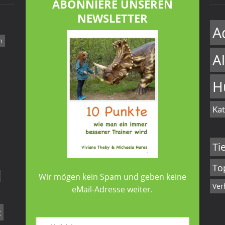
ABONNIERE UNSEREN
NEWSLETTER
A
n
A
H
Kat
Ti
To
Wir mögen kein Spam und geben keine
Ver
eMail-Adresse weiter.
t