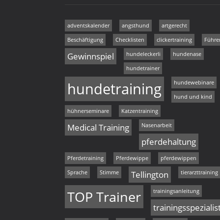
adventskalender
angsthund
artgerecht
Beschäftigung
Checklisten
clickertraining
Führe
Gewinnspiel
hundeleckerli
hundenase
hundetrainer
hundetraining
hundewebinare
hund und kind
hühnerseminare
Katzentraining
Medical Training
Nasenarbeit
pferdehaltung
Pferdetraining
Pferdewippe
pferdewippen
Sprache
Stimme
Tellington
tierarzttraining
TOP Trainer
trainingsanleitung
trainingsspezialis