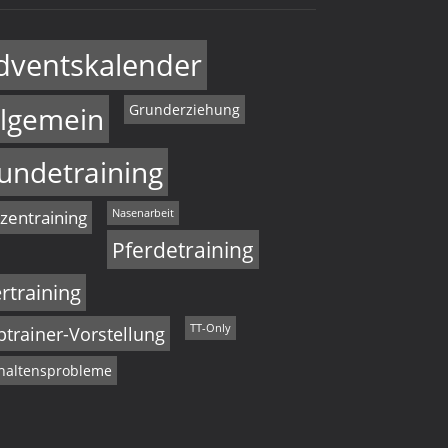
dventskalender
llgemein
Grunderziehung
undetraining
zentraining
Nasenarbeit
Pferdetraining
ertraining
ptrainer-Vorstellung
TT-Only
haltensprobleme