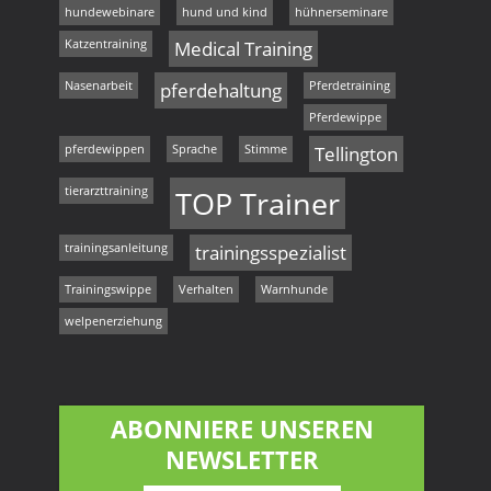
hundewebinare
hund und kind
hühnerseminare
Katzentraining
Medical Training
Nasenarbeit
pferdehaltung
Pferdetraining
Pferdewippe
pferdewippen
Sprache
Stimme
Tellington
tierarzttraining
TOP Trainer
trainingsanleitung
trainingsspezialist
Trainingswippe
Verhalten
Warnhunde
welpenerziehung
ABONNIERE UNSEREN
NEWSLETTER